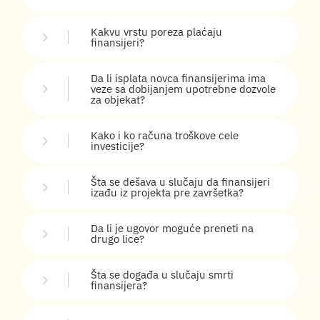
Kakvu vrstu poreza plaćaju
finansijeri?
Da li isplata novca finansijerima ima
veze sa dobijanjem upotrebne dozvole
za objekat?
Kako i ko računa troškove cele
investicije?
Šta se dešava u slučaju da finansijeri
izađu iz projekta pre završetka?
Da li je ugovor moguće preneti na
drugo lice?
Šta se događa u slučaju smrti
finansijera?