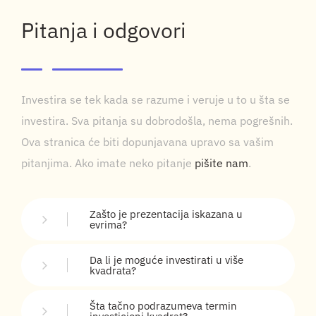
Pitanja i odgovori
Investira se tek kada se razume i veruje u to u šta se
investira. Sva pitanja su dobrodošla, nema pogrešnih.
Ova stranica će biti dopunjavana upravo sa vašim
pitanjima. Ako imate neko pitanje
pišite nam
.
Zašto je prezentacija iskazana u
evrima?
Da li je moguće investirati u više
kvadrata?
Šta tačno podrazumeva termin