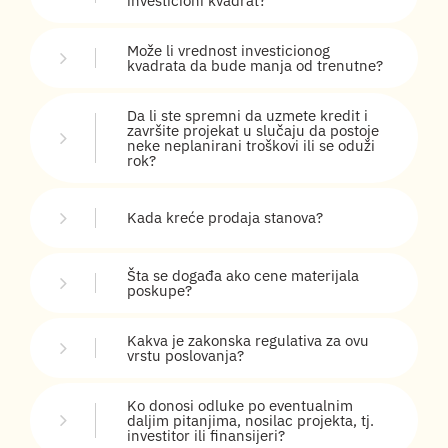
investicioni kvadrat?
Može li vrednost investicionog
kvadrata da bude manja od trenutne?
Da li ste spremni da uzmete kredit i
završite projekat u slučaju da postoje
neke neplanirani troškovi ili se oduži
rok?
Kada kreće prodaja stanova?
Šta se događa ako cene materijala
poskupe?
Kakva je zakonska regulativa za ovu
vrstu poslovanja?
Ko donosi odluke po eventualnim
daljim pitanjima, nosilac projekta, tj.
investitor ili finansijeri?