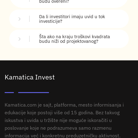
budu overeni?
Da li investitori imaju uvid u tok
investicije?
Šta ako na kraju troškovi kvadrata
budu niži od projektovanog?
Kamatica Invest
Kamatica.com je sajt, platforma, mesto informisanja i
edukacije koje postoji više od 15 godina. Bez takvog
iskustva i uvida u tržište nije moguće iskoračiti u
poslovanje koje ne podrazumeva samo razmenu
informacija već i konkretnu preduzetničku aktivnost.