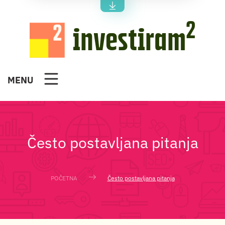
2
investiram
MENU
Često postavljana pitanja
POČETNA
Često postavljana pitanja