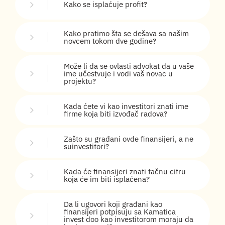
Kako se isplaćuje profit?
Kako pratimo šta se dešava sa našim
novcem tokom dve godine?
Može li da se ovlasti advokat da u vaše
ime učestvuje i vodi vaš novac u
projektu?
Kada ćete vi kao investitori znati ime
firme koja biti izvođač radova?
Zašto su građani ovde finansijeri, a ne
suinvestitori?
Kada će finansijeri znati tačnu cifru
koja će im biti isplaćena?
Da li ugovori koji građani kao
finansijeri potpisuju sa Kamatica
invest doo kao investitorom moraju da