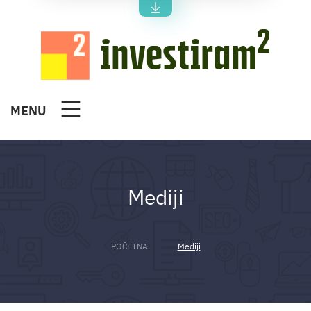
2
investiram
MENU
Mediji
POČETNA
Mediji