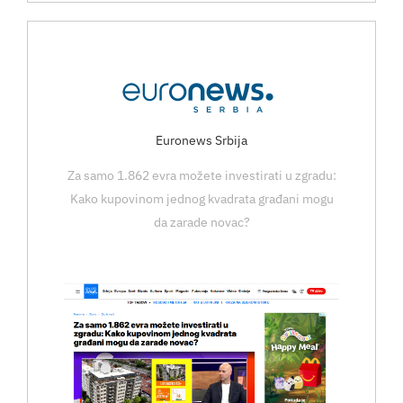
Euronews Srbija
Za samo 1.862 evra možete investirati u zgradu:
Kako kupovinom jednog kvadrata građani mogu
da zarade novac?