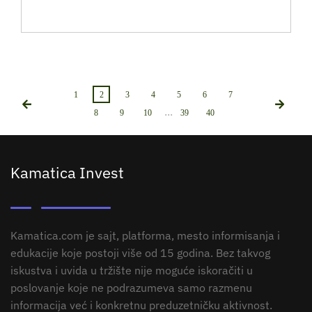
1
2
3
4
5
6
7
...
8
9
10
39
40
Kamatica Invest
Kamatica.com je sajt, platforma, mesto informisanja i
edukacije koje postoji više od 15 godina. Bez takvog
iskustva i uvida u tržište nije moguće iskoračiti u
poslovanje koje ne podrazumeva samo razmenu
informacija već i konkretnu preduzetničku aktivnost.