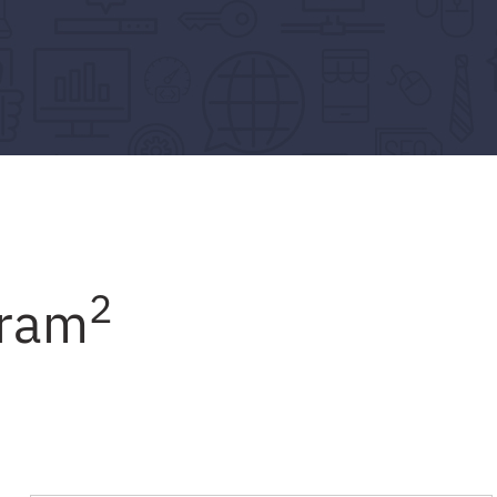
2
iram