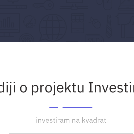
iji o projektu Invest
investiram na kvadrat