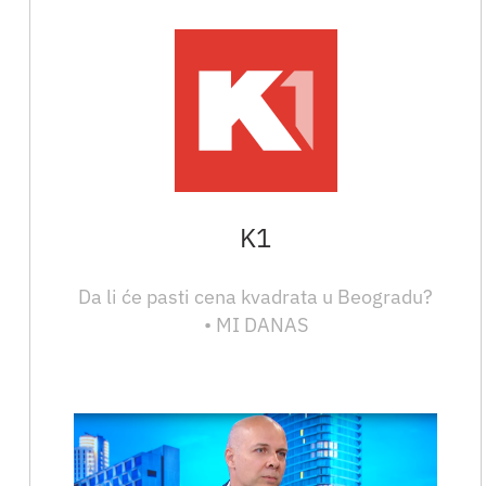
K1
Da li će pasti cena kvadrata u Beogradu?
• MI DANAS