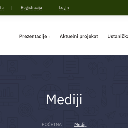
stu
Registracija
Login
Prezentacije
Aktuelni projekat
Ustaničk

Mediji
POČETNA
Mediji