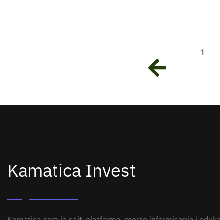
1
Kamatica Invest
Kamatica.com je sajt, platforma, mesto informisanja i edukac