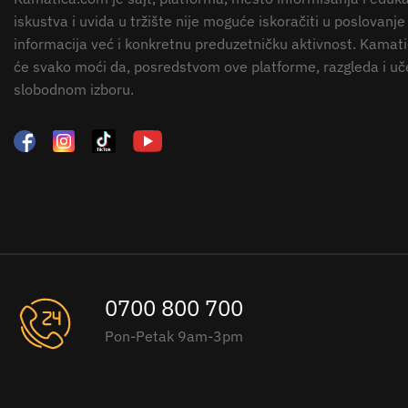
iskustva i uvida u tržište nije moguće iskoračiti u poslov
informacija već i konkretnu preduzetničku aktivnost. Kamatic
će svako moći da, posredstvom ove platforme, razgleda i uč
slobodnom izboru.
0700 800 700
Pon-Petak 9am-3pm