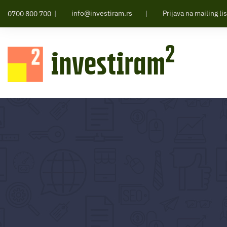
info@investiram.rs
Prijava na mailing li
0700 800 700
2
investiram