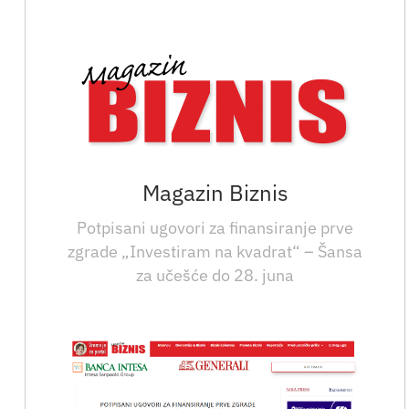
Magazin Biznis
Potpisani ugovori za finansiranje prve
zgrade „Investiram na kvadrat“ – Šansa
za učešće do 28. juna