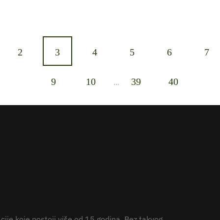
2
3
4
5
6
7
9
10
39
40
...
ije koje postoji više od 15 godina. Bez takvog