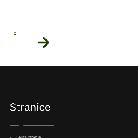
8
Stranice
Česta pitanja