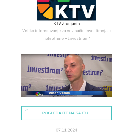
KTV Zrenjanin
Veliko interesovanje za nov način investiranja u
nekretnine – Investiram²
POGLEDAJTE NA SAJTU
07.11.2024