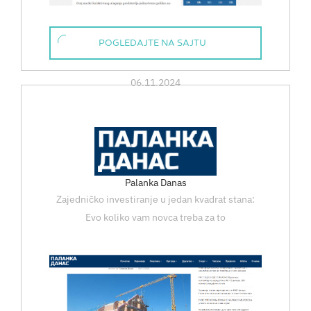
POGLEDAJTE NA SAJTU
06.11.2024
Palanka Danas
Zajedničko investiranje u jedan kvadrat stana:
Evo koliko vam novca treba za to