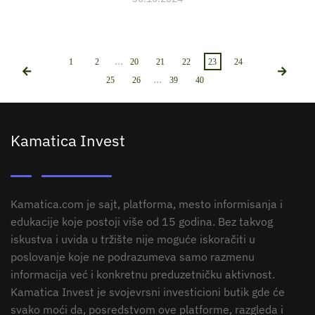
...
1
2
20
21
22
23
24
...
25
26
39
40
Kamatica Invest
Kamatica.com je sajt, platforma, mesto informisanja i
edukacije koje postoji više od 15 godina. Bez takvog
iskustva i uvida u tržište nije moguće iskoračiti u
poslovanje koje ne podrazumeva samo razmenu
informacija već i konkretnu preduzetničku aktivnost.
Kamatica Invest je svojevrsni investicioni butik gde će
svako moći da, posredstvom ove platforme, razgleda i