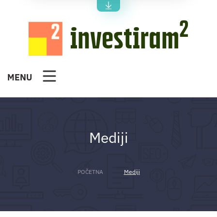
2
investiram
MENU
Mediji
POČETNA
Mediji