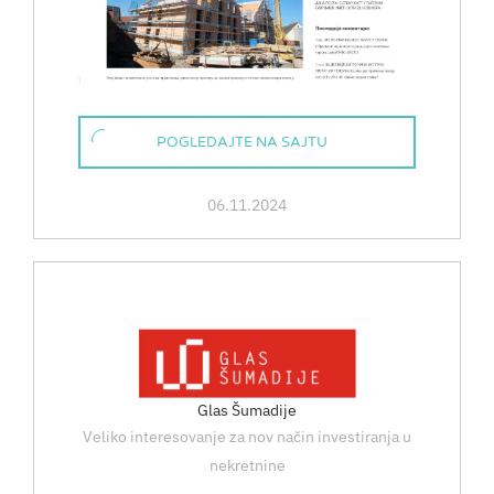
POGLEDAJTE NA SAJTU
06.11.2024
Glas Šumadije
Veliko interesovanje za nov način investiranja u
nekretnine